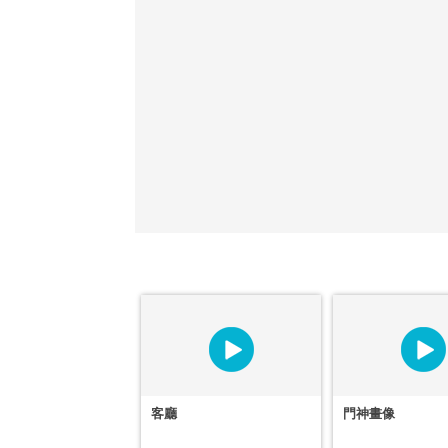
客廳
門神畫像