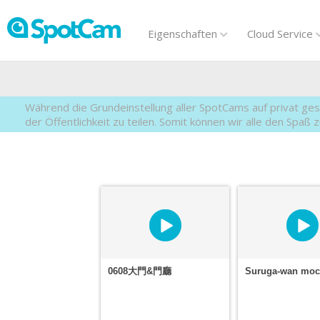
Eigenschaften
Cloud Service
Während die Grundeinstellung aller SpotCams auf privat gest
der Öffentlichkeit zu teilen. Somit können wir alle den Spaß
0608大門&門廳
Suruga-wan mo