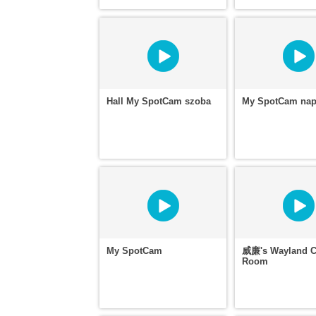
Hall My SpotCam szoba
My SpotCam nap
My SpotCam
威廉's Wayland C
Room