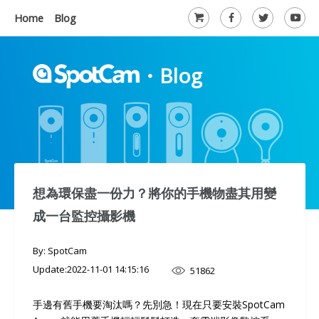
Home
Blog
・
Blog
想為環保盡一份力？將你的手機物盡其用變
成一台監控攝影機
By: SpotCam
Update:
2022-11-01 14:15:16
51862
手邊有舊手機要淘汰嗎？先別急！現在只要安裝SpotCam