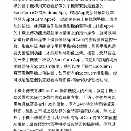
機的舊手機和用來觀看影像的手機都安裝最新版的
SpotCam iOS或Android App。確認App更新到最新版本
並登入SpotCam App後，你就會在右上角找到手機上傳功
能的按鈕。使用要當作監控攝影機的舊手機，點選App中
的手機上傳功能按鈕並按照螢幕上的指示操作，就可以開
始進行影像串流並上傳影像到SpotCam的雲端影像監控平
台。影像串流功能會使用舊手機的後鏡頭，且舊手機也需
要支援連網功能，才能順利將影像上傳。接著，您只要在
另一支手機或平板登入SpotCam App，或使用電腦的網頁
瀏覽器登入SpotCam帳號，就可以在「我的SpotCam」
頁面看到手機上傳裝置，如同所有的SpotCam攝影機，你
可以透過這個裝置觀看即時影像和操作影像監控功能。
手機上傳裝置和SpotCam攝影機較大的不同，就是手機上
傳裝置並未提供免費的雲端錄影方案。不過，你仍然可以
用每月低至美金$1.95的價格，享有24小時全時雲端循環
錄影，絕對是市場上最划算的全時雲端錄影方案。除此之
外，手機上傳裝置也可以訂閱所有SpotCam提供的加值型
AI服務，讓你輕鬆把舊手機變成智慧監控攝影機。你可以
到SpotCam官網，了解更多關於