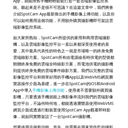
App，就能用舊手機輕輕鬆鬆打造一套雲端影像監控系
統。聽起來是不是很不可思議？在這篇文章中，我們將會
介紹SpotCam App最新推出的手機影像上傳功能，以及你
可以如何應用這個功能，不用額外購買攝影機即可架設雲
端影像監控系統。
如大家所熟知，SpotCam所提供的家用和商用雲端攝影
機，以及雲端影像監控平台一直以來都深受使用者的喜
愛，其中最具代表性的特色之一就是市場唯一的終身免費
雲端錄影方案。SpotCam所有由電源線長時供電的型號都
附贈終身免費的雲端全時錄影方案，而電池供電的攝影機
則提供終身免費的雲端事件錄影方案。我們以完整的雲端
影像監控平台和簡單好用的手機App以及WebVMS網頁瀏
覽器操作介面為基礎，進一步在SpotCam的iOS和Android
App中導入
手機影像上傳功能
，使用者不需要額外購買攝
影機，只要透過手機就能上傳影像串流到我們的雲端影像
監控平台，不論何時何地，都能透過瀏覽器使用WebVMS
網頁介面或透過行動裝置使用SpotCam App觀看即時影
像，就如同實際架設了一台SpotCam攝影機。
想要使用這個新功能，首先，你需要在用來當作監控攝影