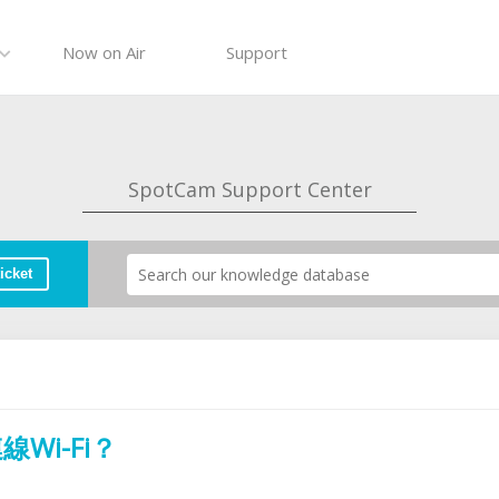
Now on Air
Support
SpotCam Support Center
icket
Wi-Fi？