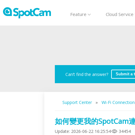
Feature
Cloud Service
Can’t find the answer?
Submit a t
»
Support Center
Wi-Fi Connection
如何變更我的SpotCam連線
Update
:
2026-06-22 16:25:54
34454