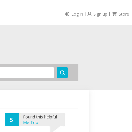
Log in
Sign up
Store
Found this helpful
5
Me Too