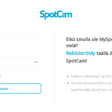
Eikö sinulla ole MyS
vielä?
Rekisteröidy
täällä 
SpotCam!
Valitse haluamasi Spot
?
Streamaa livevideota ja 
jaudu
käyttämällä SpotCam-so