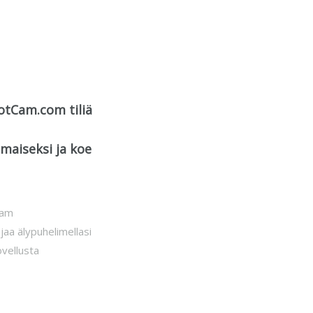
potCam.com tiliä
ilmaiseksi ja koe
Cam
jaa älypuhelimellasi
vellusta