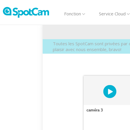
Fonction
Service Cloud
Toutes les SpotCam sont privées par dé
plaisir avec nous ensemble, bravo!
caméra 3