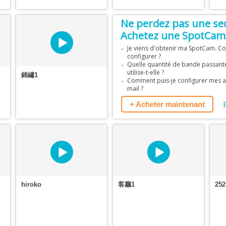
Ne perdez pas une se
Achetez une SpotCam 
Je viens d'obtenir ma SpotCam. Co
configurer ?
Quelle quantité de bande passant
utilise-t-elle ?
錦繡1
Comment puis-je configurer mes al
mail ?
+ Acheter maintenant
hiroko
客廳1
252