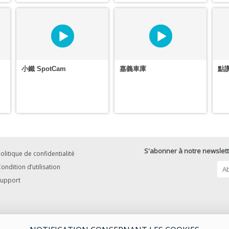
小鐵 SpotCam
嘉義車庫
點
S'abonner à notre newslett
olitique de confidentialité
ondition d’utilisation
Support