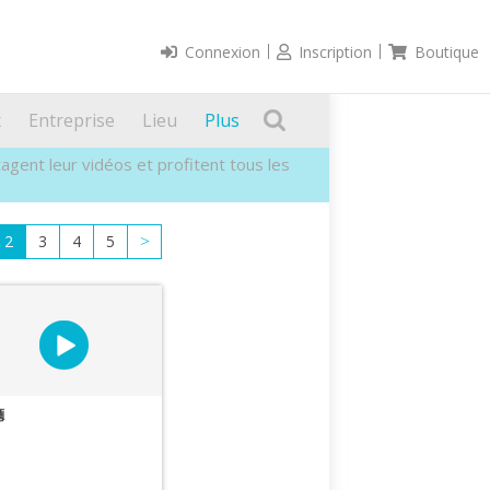
Connexion
Inscription
Boutique
x
Entreprise
Lieu
Plus
gent leur vidéos et profitent tous les
2
3
4
5
>
廳