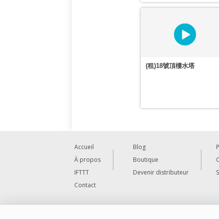
(租)18號頂樓水塔
Accueil
Blog
P
À propos
Boutique
C
IFTTT
Devenir distributeur
Contact