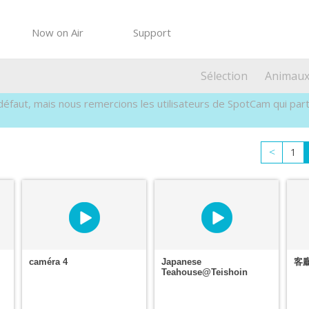
Now on Air
Support
Sélection
Animau
faut, mais nous remercions les utilisateurs de SpotCam qui parta
1
<
caméra 4
Japanese
客
Teahouse@Teishoin