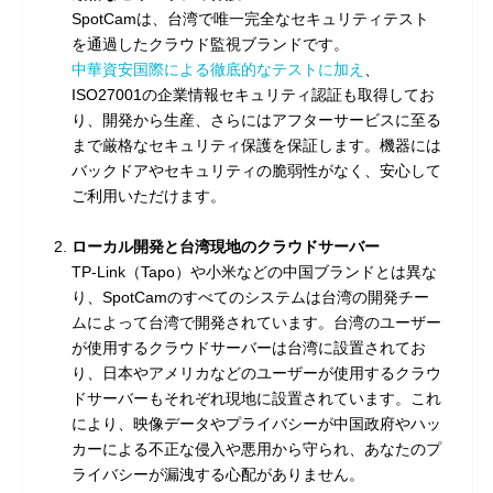
SpotCamは、台湾で唯一完全なセキュリティテスト
を通過したクラウド監視ブランドです。
中華資安国際による徹底的なテストに加え
、
ISO27001の企業情報セキュリティ認証も取得してお
り、開発から生産、さらにはアフターサービスに至る
まで厳格なセキュリティ保護を保証します。機器には
バックドアやセキュリティの脆弱性がなく、安心して
ご利用いただけます。
ローカル開発と台湾現地のクラウドサーバー
TP-Link（Tapo）や小米などの中国ブランドとは異な
り、SpotCamのすべてのシステムは台湾の開発チー
ムによって台湾で開発されています。台湾のユーザー
が使用するクラウドサーバーは台湾に設置されてお
り、日本やアメリカなどのユーザーが使用するクラウ
ドサーバーもそれぞれ現地に設置されています。これ
により、映像データやプライバシーが中国政府やハッ
カーによる不正な侵入や悪用から守られ、あなたのプ
ライバシーが漏洩する心配がありません。