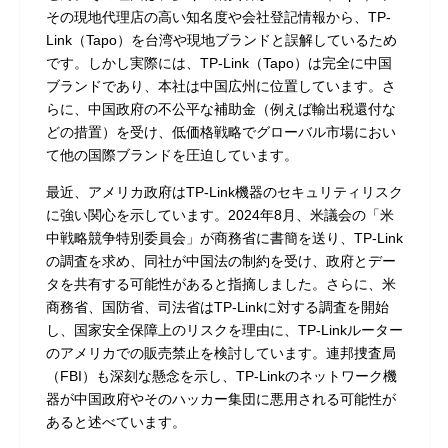
その現地代理店の高い知名度や会社登記情報から、TP-
Link（Tapo）を台湾や現地ブランドと誤解しているため
です。しかし実際には、TP-Link（Tapo）は完全に中国
ブランドであり、本社は中国広州に位置しています。さ
らに、中国政府の不公平な補助金（例えば輸出税還付な
どの措置）を受け、低価格戦略でグローバル市場におい
て他の国際ブランドを圧迫しています。
最近、アメリカ政府はTP-Link機器のセキュリティリスク
に強い関心を示しています。2024年8月、米議会の「米
中戦略競争特別委員会」が商務省に書簡を送り、TP-Link
の調査を求め、同社が中国法の制約を受け、政府とデー
タを共有する可能性があると指摘しました。さらに、米
商務省、国防省、司法省はTP-Linkに対する調査を開始
し、国家安全保障上のリスクを理由に、TP-Linkルーター
のアメリカでの販売禁止を検討しています。連邦捜査局
（FBI）も深刻な懸念を示し、TP-Linkのネットワーク機
器が中国政府やそのハッカー集団に悪用される可能性が
あると述べています。