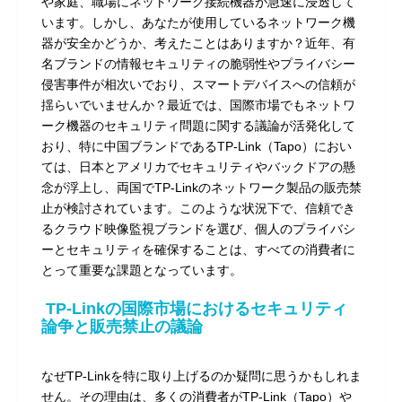
や家庭、職場にネットワーク接続機器が急速に浸透して
います。しかし、あなたが使用しているネットワーク機
器が安全かどうか、考えたことはありますか？近年、有
名ブランドの情報セキュリティの脆弱性やプライバシー
侵害事件が相次いでおり、スマートデバイスへの信頼が
揺らいでいませんか？最近では、国際市場でもネットワ
ーク機器のセキュリティ問題に関する議論が活発化して
おり、特に中国ブランドであるTP-Link（Tapo）におい
ては、日本とアメリカでセキュリティやバックドアの懸
念が浮上し、両国でTP-Linkのネットワーク製品の販売禁
止が検討されています。このような状況下で、信頼でき
るクラウド映像監視ブランドを選び、個人のプライバシ
ーとセキュリティを確保することは、すべての消費者に
とって重要な課題となっています。
TP-Linkの国際市場におけるセキュリティ
論争と販売禁止の議論
なぜTP-Linkを特に取り上げるのか疑問に思うかもしれま
せん。その理由は、多くの消費者がTP-Link（Tapo）や