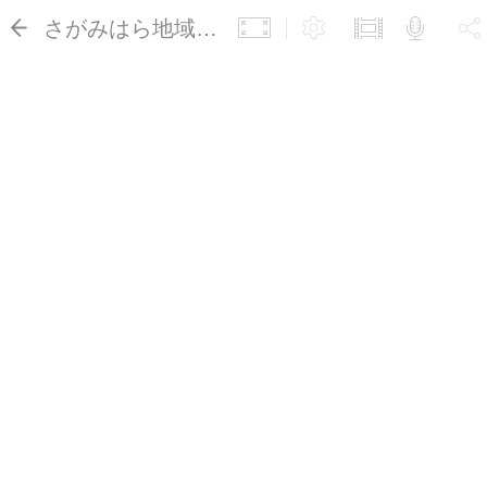
さがみはら地域ポータルサイト(レストラン＆カフェ Sky)