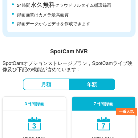
永久無料
24時間
クラウドフルタイム循環録画
録画画質はカメラ最高画質
録画データからビデオを作成できます
SpotCam NVR
SpotCamオプションストレージプラン，
SpotCamライブ映
像及び下記の機能が含めています：
月額
年額
3日間録画
7日間録画
一番人気