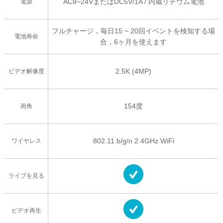
AC8~24VまたはDC5V/1A / 内蔵リチウム電池
電源
フルチャージ，毎日15 ~ 20回イベントを検知する場
電池寿命
合，6ヶ月を使えます
2.5K (4MP)
ビデオ解像度
154度
画角
802.11 b/g/n 2.4GHz WiFi
ワイヤレス
ライブを見る
ビデオ再生