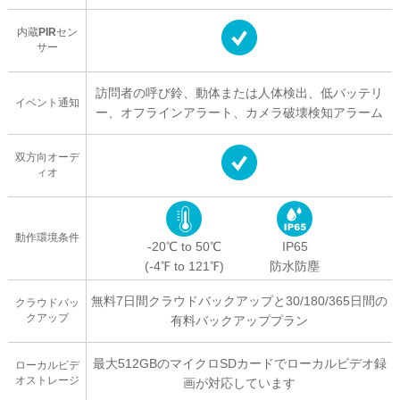
内蔵PIRセン
サー
訪問者の呼び鈴、動体または人体検出、低バッテリ
イベント通知
ー、オフラインアラート、カメラ破壊検知アラーム
双方向オーデ
ィオ
動作環境条件
-20℃ to 50℃
IP65
(-4℉ to 121℉)
防水防塵
無料7日間クラウドバックアップと30/180/365日間の
クラウドバッ
クアップ
有料バックアッププラン
最大512GBのマイクロSDカードでローカルビデオ録
ローカルビデ
オストレージ
画が対応しています