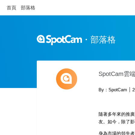
首頁
部落格
・
部落格
SpotCam
By：SpotCam
2
隨著多年來的推廣，
友。如今，除了影
身為市場的領先者