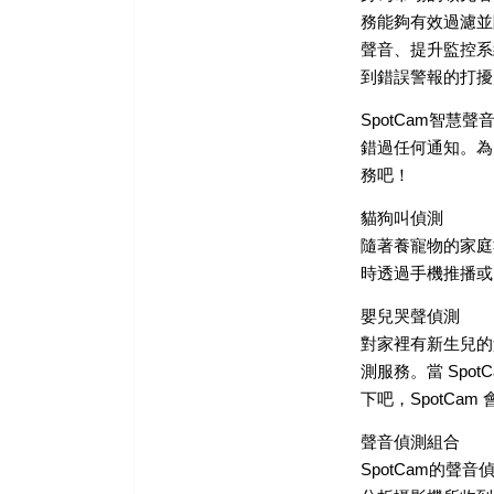
務能夠有效過濾並
聲音、提升監控系
到錯誤警報的打擾
SpotCam智慧
錯過任何通知。為
務吧！
貓狗叫偵測
隨著養寵物的家庭
時透過手機推播或
嬰兒哭聲偵測
對家裡有新生兒的
測服務。當 Sp
下吧，SpotCa
聲音偵測組合
SpotCam的