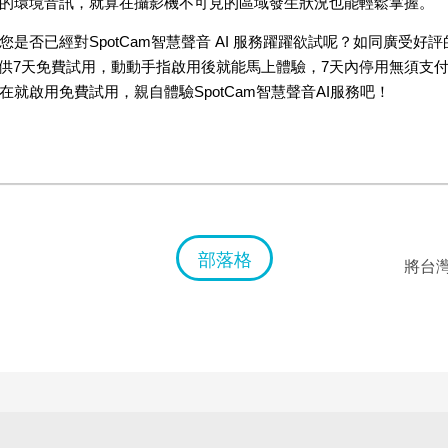
的環境音訊，就算在攝影機不可見的區域發生狀況也能輕鬆掌握。
是否已經對SpotCam智慧聲音 AI 服務躍躍欲試呢？如同廣受好評的Sp
提供7天免費試用，動動手指啟用後就能馬上體驗，7天內停用無須支
就啟用免費試用，親自體驗SpotCam智慧聲音AI服務吧！
部落格
將台灣