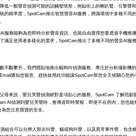
降低一般聲音偵測可能的誤觸發情形，例如街上的喇叭聲、引擎聲
統的精準度，SpotCam推出智慧聲音AI服務，辨識環境中多種不
。
聲音AI服務能夠為您即時分析聲音資訊，也能自由選擇想要透過手機推播
了滿足使用者多樣化的需求，SpotCam推出了多種不同的聲音AI
數不斷攀升，我們體貼地推出貓狗叫偵測服務。專注於分析攝影機
Email通知您留意。趕快啟用此功能讓SpotCam幫您全天候關心
父母來說，嬰兒哭聲偵測絕對是項貼心的服務。SpotCam 了解照
otCam AI偵測到嬰兒哭聲時，會傳送即時警報，即使不在房內，您
m 會為您注意寶寶的安全。
聲音偵測組合可以分辨人類尖叫聲、貓或狗叫聲，以及異常事件聲，包含