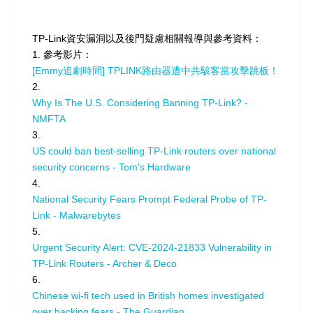
TP-Link資安漏洞以及後門疑慮相關報導與參考資料：
1. 參考影片：
[Emmy追劇時間] TPLINK路由器遭中共駭客當攻擊跳板！
2.
Why Is The U.S. Considering Banning TP-Link? -
NMFTA
3.
US could ban best-selling TP-Link routers over national
security concerns - Tom's Hardware
4.
National Security Fears Prompt Federal Probe of TP-
Link - Malwarebytes
5.
Urgent Security Alert: CVE-2024-21833 Vulnerability in
TP-Link Routers - Archer & Deco
6.
Chinese wi-fi tech used in British homes investigated
over hacking fears - The Guardian