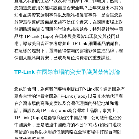
置進入我們的生活中以及我們的家中和工作場所，然而，
您知道您使用的連網設備是否安全嗎？近年來層出不窮的
知名品牌資安漏洞事件以及隱私權侵害事件，是否讓您對
於智慧型連網設備越來越不信任？近來，在國際市場上對
於網路設備資安問題的討論也越來越多，特別是針對中國
品牌 TP-Link (Tapo) 在日本與美國皆出現資安與後門疑
慮，導致美日皆正在考慮禁止 TP-Link 網通產品的銷售。
在這樣的趨勢下，選擇值得信賴的雲端影像監控品牌，確
保個人隱私與資安，已成為每位消費者的重要課題。
TP-Link 在國際市場的資安爭議與禁售討論
您或許會問，為何我們要特別提出TP-Link呢？這是因為有
眾多台灣的消費者因為TP-Link (Tapo) 以及其本地代理商
在台灣市場的高曝光度以及台灣代理商的登記地址和電
話，而誤以為TP-link (Tapo)為台灣本土品牌，事實上，
TP-Link (Tapo)是徹徹底底的中國品牌，公司總部也位於
中國廣州，更是透過中國政府的不公平補貼 (如出口退稅
等措施) 而得以採用超低價策略在全球市場中打壓台灣以
及其他國際品牌。