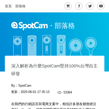
首頁
部落格
・
部落格
深入解析為什麼SpotCam堅持100%台灣自主
研發
By：SpotCam
更新：
2025-06-01 17:35:13
53364
在我們的行銷語言與電商文案中，相信許多朋友都曾經注