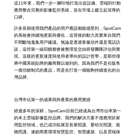
這11年來，我們一步一腳印地打造出從設備、雲端到行動
應用整合完整的影像監控系統，並在市場上建立起深厚的
口碑。
許多長期使用我們產品的用戶應該都能感受到，SpotCam
的系統會持續地更新與優化，這背後的動力其實來自我們
不間斷地蒐集用戶建議。無論是透過客服信件還是電話訪
談，這些第一線回饋都會被整理並交由研發團隊評估與實
現。這樣的更新速度與使用者導向的設計哲學，是那些僅
將中國系統貼牌的廠商難以做到的。
因為我們不是在販售
一個功能制式的產品，而是在打造一個能夠持續進化的台
灣品牌
。
台灣市佔第一的成果與跨產業的應用實績
經過多年的深耕，SpotCam目前已經成為
台灣市佔率第一
的本土雲端影像監控品牌
。我們的解決方案不僅應用於家
用監控領域，也已成功拓展至長輩照護、嬰幼兒照護、寵
物照護、連鎖商業環境智慧監控、智慧建築、以及雲端保