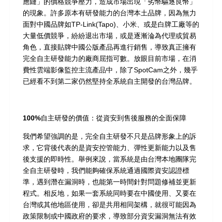
應鏈」的價格競爭壓力，造成市場出現「劣幣驅逐良幣」
的現象。許多原本有研發能力的台灣本土品牌，因為無力
面對中國品牌如TP-Link(Tapo)、小米、或是白牌工廠等的
大量低價競爭，紛紛退出市場，或是逐漸淪為代理或貿易
角色，直接貼牌中國公版產品再進行銷售，導致真正擁有
完全自主研發能力的廠商屈指可數。放眼目前市場，在消
費性雲端影像監控主流產品中，除了SpotCam之外，
幾乎
已經看不到第二家仍然堅持全系統自主開發的台灣品牌
。
100%
自主研發的價值：從資安到售後服務的全面保障
我們希望強調的是，完全自主研發不只是品牌形象上的訴
求，它背後代表的是
資安控管能力、彈性更新能力以及售
後支援的即時性
。舉例來說，當系統是由台灣本地團隊完
全自主研發時，我們能夠確保系統通過國際資安認證標
準，遇到潛在漏洞時，也能第一時間針對問題修補並更新
程式。相反地，如果一套系統同時要在中國使用、又要在
台灣或其他地區使用，卻是共用相同架構，就很可能因為
政策限制或中國政府的要求，導致部分資安漏洞無法有效