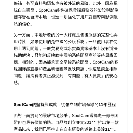
修補，甚至資料和隱私也有被外流的風險。此外，因為系
統自主研發，SpotCam能夠確保雲端服務器的架設與影像
儲存皆在台灣本地，也進一步強化了用戶對個資與影像隱
私的信心。
另一方面，本地研發的另一大好處是
售後服務的完整性與
即時性
。如果使用的是中國的公版系統，一旦使用者在使
用上遇到問題，一般貿易商或水貨商賣家基本上沒有辦法
協助解決，只能夠反映給中國的系統開發商並等待原廠回
應。相對的，因為能夠完全掌控系統開發，SpotCam的客
服團隊能直接和產品研發團隊反映問題，快速追蹤並排除
問題，讓消費者真正感受到「有問題，有人負責」的安心
感。
SpotCam
的堅持與成就：從創立到市場領導的11
年歷程
面對上面提到的嚴峻市場競爭，SpotCam選擇走一條最困
難但也最有價值的路。自品牌創立並於2014年推出第一款
產品以來，
我們已堅持走在自主研發的道路上長達
11
年
。