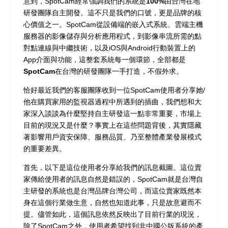
意到，SpotCam經常強調我們的系統是
100%
由台灣在地
研發團隊自主開發
。這不只是我們的口號，更是品牌的核
心價值之一。SpotCam從設備端的嵌入式系統、雲端主機
服務器的影像儲存與分析應用程式，到影像串流所需的點
對點連線與中繼技術，以及iOS與Android行動裝置上的
App介面與功能，這整套系統每一個環節，
全部都是
SpotCam
在台灣的研發團隊一手打造
，不假外求。
恰好最近我們的客服團隊收到一位SpotCam使用者分享她/
他在購買家用的監視器過程中所遇到的插曲，我們想和大
家深入談談為什麼堅持自主研發這一點非常重要，市場上
目前的現況又是什麼？事實上在這些問題背後，其實隱藏
著影響用戶資安保障、服務品質、乃至整體產業發展模式
的重要差異。
首先，以下是這位使用者分享給我們的訊息截圖。這位賣
家傳給使用者的訊息自然是錯誤的，SpotCam就是台灣自
主研發的系統也是台灣品牌台灣公司，而這位賣家既然本
身在這個行業做生意，自然也知道此事，只是故意避而不
提。儘管如此，這個訊息依然反映出了目前行業的現況，
除了SpotCam之外，使用者希望找到非中國公版系統的產