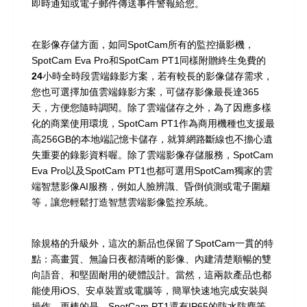
即時通知或電子郵件傳送事件警報給您。
在影像存儲方面，如同SpotCam所有的監控攝影機，
SpotCam Eva Pro和SpotCam PT1同樣附贈
終生免費的
24小時全時段雲端錄影方案
，若有較長的影像儲存需求，
您也可選擇加值雲端錄影方案，可儲存影像最長達365
天，方便您隨時調閱。除了雲端儲存之外，為了因應多樣
化的商業使用環境，SpotCam PT1作為商用機種也支援最
高256GB的本地端記憶卡儲存，就算網路斷線也不擔心遺
失重要的錄影資料喔。除了雲端影像存儲服務，SpotCam
Eva Pro以及SpotCam PT1也都可選用SpotCam獨家的雲
端智慧影像AI服務，例如人臉辨識、昏倒偵測或電子圍籬
等，讓您輕鬆打造智慧雲端影像監控系統。
除規格的升級外，這次的新品也保留了SpotCam一貫的特
點：高畫質、無論日夜都清晰的影像、內建清楚順暢的雙
向語音、和堅固耐用的硬體設計。當然，這兩款產品也都
能使用iOS、安卓裝置或電腦等，簡單快速地完成安裝與
操作。更棒的是，SpotCam PT1還有IP65的防水防塵等