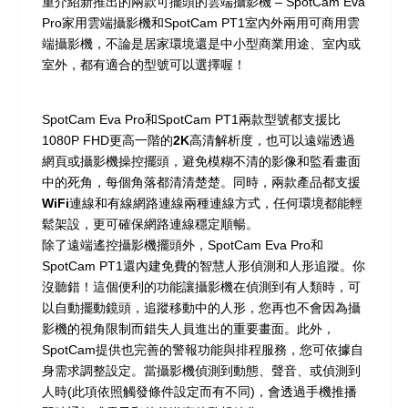
重介紹新推出的兩款
可擺頭的雲端攝影機
– SpotCam Eva
Pro家用雲端攝影機和SpotCam PT1室內外兩用可商用雲
端攝影機，不論是居家環境還是中小型商業用途、室內或
室外，都有適合的型號可以選擇喔！
SpotCam Eva Pro和SpotCam PT1兩款型號都支援比
1080P FHD更高一階的
2K高清解析度
，也可以遠端透過
網頁或攝影機操控擺頭，避免模糊不清的影像和監看畫面
中的死角，每個角落都清清楚楚。同時，兩款產品都
支援
WiFi連線和有線網路連線
兩種連線方式，任何環境都能輕
鬆架設，更可確保網路連線穩定順暢。
除了遠端遙控攝影機擺頭外，SpotCam Eva Pro和
SpotCam PT1還內建免費的
智慧人形偵測和人形追蹤
。你
沒聽錯！這個便利的功能讓攝影機在偵測到有人類時，可
以自動擺動鏡頭，追蹤移動中的人形，您再也不會因為攝
影機的視角限制而錯失人員進出的重要畫面。此外，
SpotCam提供也完善的警報功能與排程服務，您可依據自
身需求調整設定。當攝影機偵測到動態、聲音、或偵測到
人時(此項依照觸發條件設定而有不同)，會透過手機推播