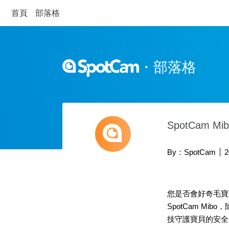
首頁
部落格
・
部落格
SpotCam 
By：SpotCam
2
您是否會好奇毛寶
SpotCam M
技守護寶貝的安全