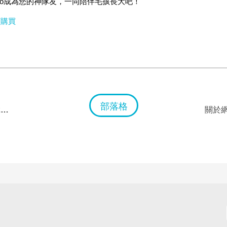
 Mibo成為您的神隊友，一同陪伴毛孩長大吧！
店購買
部落格
SpotCam Eva Pro和SpotCam PT1–2K超高清可擺頭攝影機新夥伴
關於網