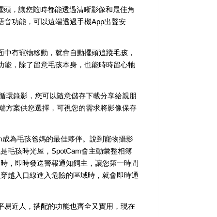
擺頭
，讓您隨時都能透過清晰影像和最佳角
向語音功能，可以遠端透過手機App出聲安
面中有寵物移動，就會自動擺頭追蹤毛孩，
功能，除了留意毛孩本身，也能時時留心牠
端循環錄影
，您可以隨意儲存下載分享給親朋
型雲端方案供您選擇，可視您的需求將影像保存
Cam成為毛孩爸媽的最佳夥伴。說到寵物攝影
就是
毛孩時光屋
，SpotCam會主動彙整相簿
叫時，即時發送警報通知飼主，讓您第一時間
貝穿越入口線進入危險的區域時，就會即時通
價格平易近人，搭配的功能也齊全又實用，現在