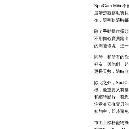
SpotCam Mibo
度清楚觀察毛寶貝的
撫，讓毛孩隨時都
除了手動操作擺頭，S
不用擔心寶貝跑出監
的周遭環境，進一
同時，和所有的Spo
好友，與他們一起
更長天數，隨時欣
除此之外，Spot
機，最重要又有趣
和縮時影片，替您
注意並安撫寶貝的
知飼主，即時避免
市面上標榜寵物攝