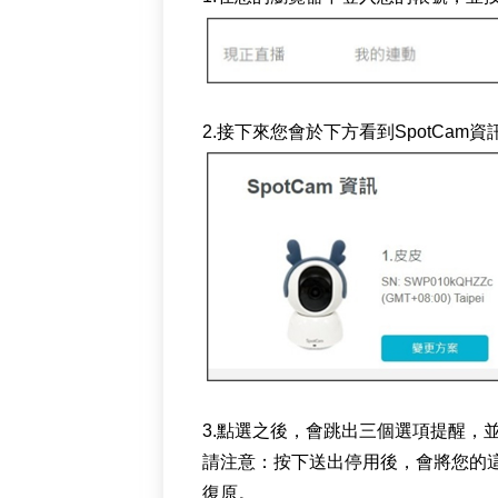
2.接下來您會於下方看到SpotCa
3.點選之後，會跳出三個選項提醒，
請注意：按下送出停用後，會將您的這
復原。