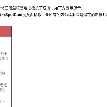
請將三個選項點選之後按下送出，如下方圖示所示。
台SpotCam從頁面移除，並所有的錄影檔案或是儲存的影像