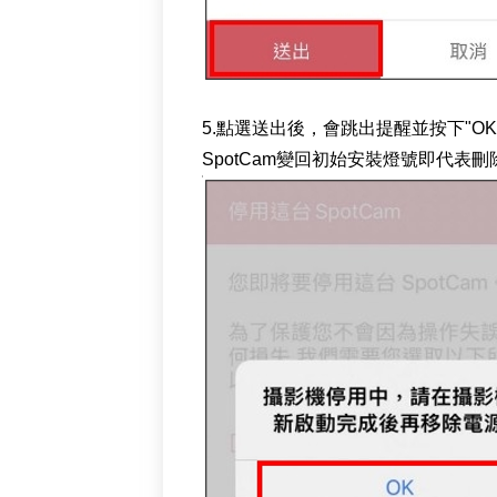
5.點選送出後，會跳出提醒並按下"O
SpotCam變回初始安裝燈號即代表