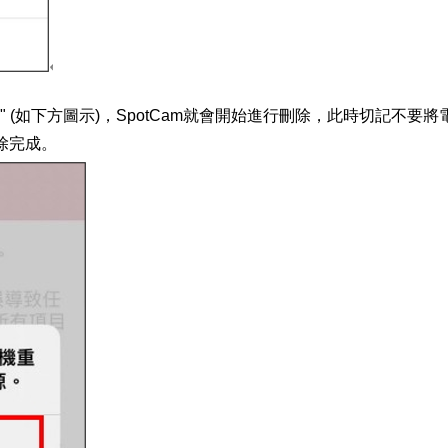
K" (如下方圖示)，SpotCam就會開始進行刪除，此時切記不
刪除完成。