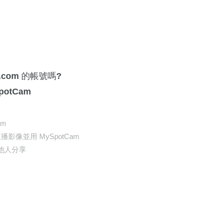
.com 的帳號嗎?
potCam
am
直播影像並用 MySpotCam
和他人分享