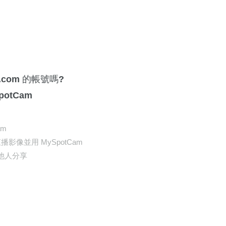
.com 的帳號嗎?
potCam
am
直播影像並用 MySpotCam
和他人分享