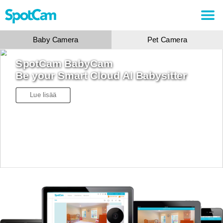
Baby Camera
Pet Camera
SpotCam BabyCam
Be your Smart Cloud AI Babysitter
Lue lisää