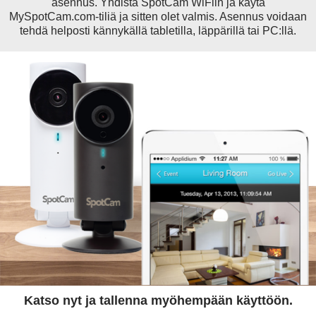
asennus. Yhdistä SpotCam WiFiin ja käytä
MySpotCam.com-tiliä ja sitten olet valmis. Asennus voidaan
tehdä helposti kännykällä tabletilla, läppärillä tai PC:llä.
Katso nyt ja tallenna myöhempään käyttöön.